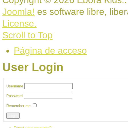
Copyright © 2026 Ebora Kids..
Joomla!
es software libre, libe
License.
Scroll to Top
Página de acceso
User Login
Username
Password
Remember me
Login
Forgot your password?