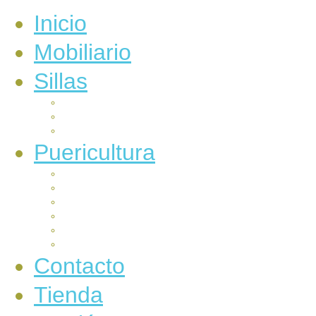
Inicio
Mobiliario
Sillas
Auto
Carrocería
Paseo
Puericultura
Alimentación
Baño e higiene
Canastilla
Electrónicos
Juegos
Sueños
Contacto
Tienda