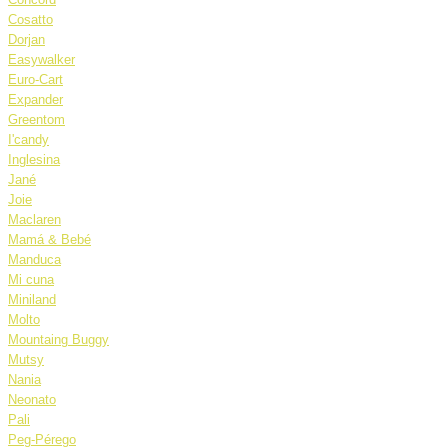
Cosatto
Dorjan
Easywalker
Euro-Cart
Expander
Greentom
I'candy
Inglesina
Jané
Joie
Maclaren
Mamá & Bebé
Manduca
Mi cuna
Miniland
Molto
Mountaing Buggy
Mutsy
Nania
Neonato
Pali
Peg-Pérego