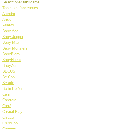
Seleccionar fabricante
Todos los fabricantes
Alondra
Arrue
Asalvo
Baby Ace
Baby Jogger
Baby Max
Baby Monsters
BabyBjörn
BabyHome
BabyZen
BBCUS
Be Cool
Besafe
Bolín-Bolón
Cam
Caretero
Carrá
Casual Play
Chicco
Chipolino
Concord