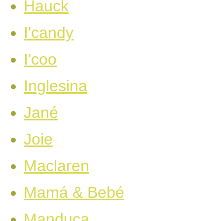
Hauck
I'candy
I'coo
Inglesina
Jané
Joie
Maclaren
Mamá & Bebé
Manduca