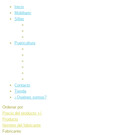
Inicio
Mobiliario
Sillas
Auto
Carrocería
Paseo
Puericultura
Alimentación
Baño e higiene
Canastilla
Electrónicos
Juegos
Sueños
Contacto
Tienda
¿Quiénes somos?
Ordenar por
Precio del producto +/-
Producto
Nombre del fabricante
Fabricante: