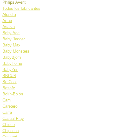
Philips Avent
Todos los fabricantes
Alondra
Arrue
Asalvo
Baby Ace
Baby Jogger
Baby Max
Baby Monsters
BabyBjörn
BabyHome
BabyZen
BBCUS
Be Cool
Besafe
Bolín-Bolón
Cam
Caretero
Carrá
Casual Play
Chicco
Chipolino
Concord