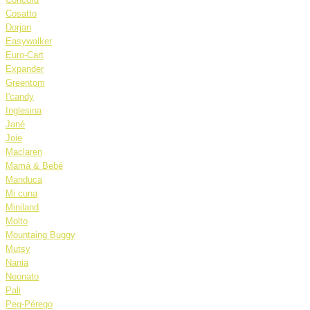
Cosatto
Dorjan
Easywalker
Euro-Cart
Expander
Greentom
I'candy
Inglesina
Jané
Joie
Maclaren
Mamá & Bebé
Manduca
Mi cuna
Miniland
Molto
Mountaing Buggy
Mutsy
Nania
Neonato
Pali
Peg-Pérego