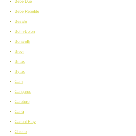
Bebé Due
Bebé Rebelde
Besafe
Bolín-Bolón
Bonarelli
Brevi
Britax
Bytax
Cam
Cangaroo
Caretero
Carrá
Casual Play
Chicco