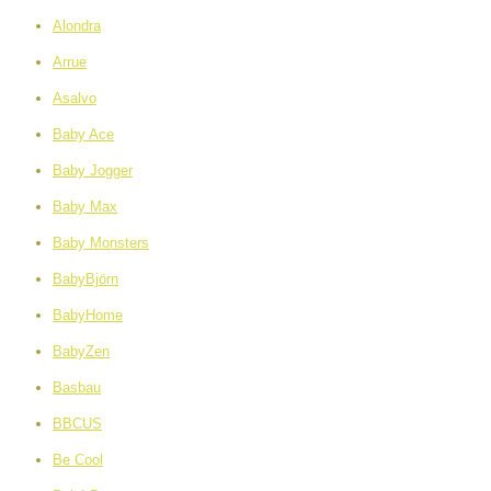
Alondra
Arrue
Asalvo
Baby Ace
Baby Jogger
Baby Max
Baby Monsters
BabyBjörn
BabyHome
BabyZen
Basbau
BBCUS
Be Cool