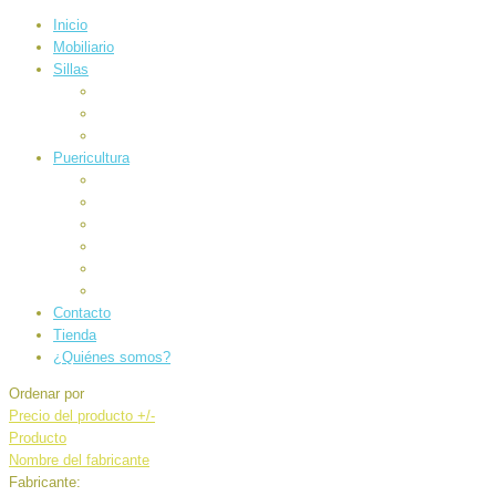
Inicio
Mobiliario
Sillas
Auto
Carrocería
Paseo
Puericultura
Alimentación
Baño e higiene
Canastilla
Electrónicos
Juegos
Sueños
Contacto
Tienda
¿Quiénes somos?
Ordenar por
Precio del producto +/-
Producto
Nombre del fabricante
Fabricante: