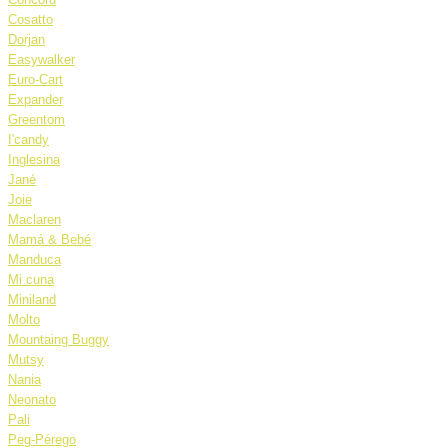
Cosatto
Dorjan
Easywalker
Euro-Cart
Expander
Greentom
I'candy
Inglesina
Jané
Joie
Maclaren
Mamá & Bebé
Manduca
Mi cuna
Miniland
Molto
Mountaing Buggy
Mutsy
Nania
Neonato
Pali
Peg-Pérego