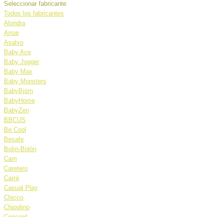
Seleccionar fabricante
Todos los fabricantes
Alondra
Arrue
Asalvo
Baby Ace
Baby Jogger
Baby Max
Baby Monsters
BabyBjörn
BabyHome
BabyZen
BBCUS
Be Cool
Besafe
Bolín-Bolón
Cam
Caretero
Carrá
Casual Play
Chicco
Chipolino
Concord