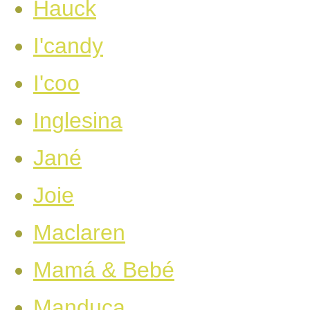
Hauck
I'candy
I'coo
Inglesina
Jané
Joie
Maclaren
Mamá & Bebé
Manduca