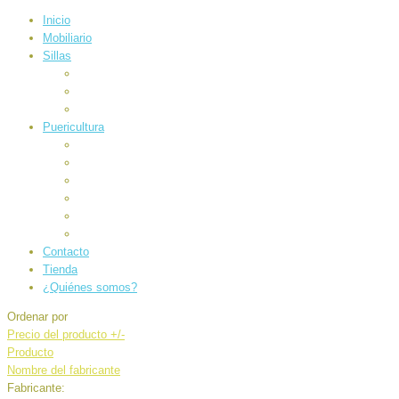
Inicio
Mobiliario
Sillas
Auto
Carrocería
Paseo
Puericultura
Alimentación
Baño e higiene
Canastilla
Electrónicos
Juegos
Sueños
Contacto
Tienda
¿Quiénes somos?
Ordenar por
Precio del producto +/-
Producto
Nombre del fabricante
Fabricante: