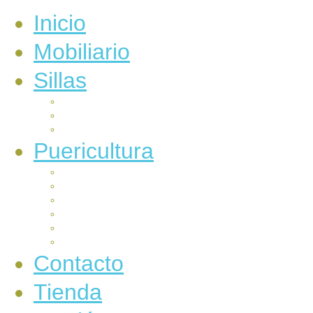
Inicio
Mobiliario
Sillas
Auto
Carrocería
Paseo
Puericultura
Alimentación
Baño e higiene
Canastilla
Electrónicos
Juegos
Sueños
Contacto
Tienda