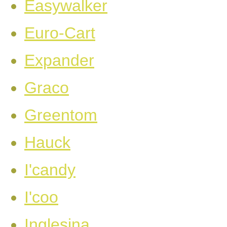
Easywalker
Euro-Cart
Expander
Graco
Greentom
Hauck
I'candy
I'coo
Inglesina